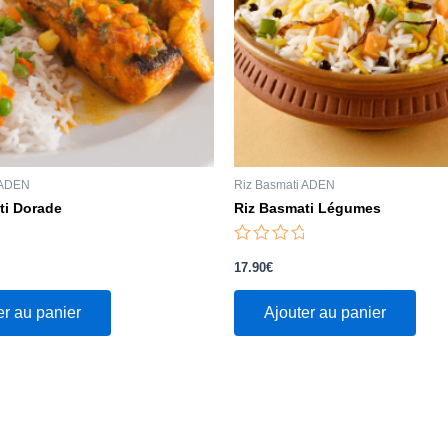
 ADEN
Riz Basmati ADEN
ti Dorade
Riz Basmati Légumes
Note
0
17.90
€
sur
5
er au panier
Ajouter au panier