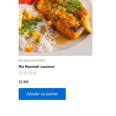
Riz Basmati ADEN
Riz Basmati saumon
Note
0
22.90
€
sur
5
Ajouter au panier