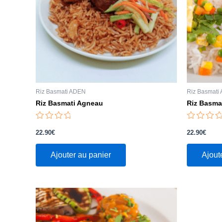
Riz Basmati ADEN
Riz Basmati
Riz Basmati Agneau
Riz Basma
Note
Note
0
0
22.90
€
22.90
€
sur
sur
5
5
Ajouter au panier
Ajout