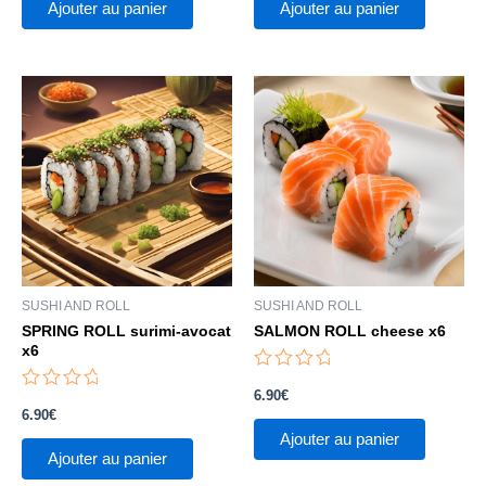
Ajouter au panier
Ajouter au panier
SUSHI AND ROLL
SUSHI AND ROLL
SPRING ROLL surimi-avocat
SALMON ROLL cheese x6
x6
Note
0
Note
6.90
€
sur
0
5
6.90
€
sur
5
Ajouter au panier
Ajouter au panier