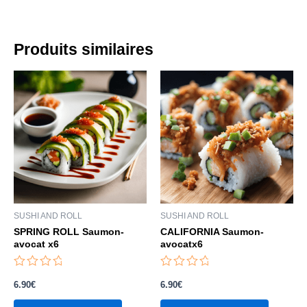
Produits similaires
SUSHI AND ROLL
SUSHI AND ROLL
SPRING ROLL Saumon-
CALIFORNIA Saumon-
avocat x6
avocatx6
Note
Note
0
0
6.90
€
6.90
€
sur
sur
5
5