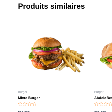
Produits similaires
Burger
Burger
Mixte Burger
AbdeloBes
Note
Note
0
0