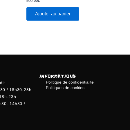
500.00
€
sur
5
Ajouter au panier
INFORMATIONS
Politique de confidentialité
di:
Politiques de cookies
30 / 18h30-23h
 18h-23h
h30- 14h30 /