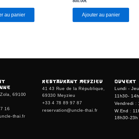
800.00
€
sur
5
er au panier
Ajouter au panier
NT
RESTAURANT MEYZIEU
OUVERT
ANNE
41 43 Rue de la République,
Lundi - Jeu
-Zola, 69100
69330 Meyzieu
11h30- 14h
+33 4 78 89 97 87
Vendredi :
77 16
reservation@uncle-thai.fr
W.end : 11
ncle-thai.fr
18h30-23h