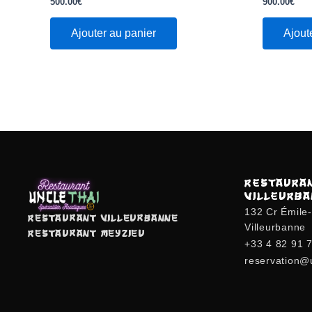
500.00
€
900.00
€
sur
sur
5
5
Ajouter au panier
Ajout
RESTAURA
VILLEURB
132 Cr Émile
Restaurant Villeurbanne
Villeurbanne
Restaurant Meyzieu
+33 4 82 91 
reservation@u