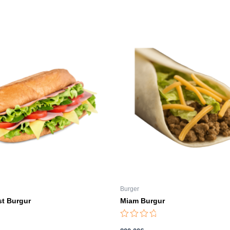
Burger
t Burgur
Miam Burgur
Note
0