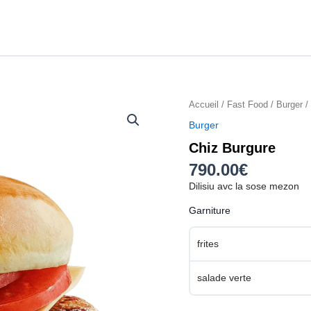
quantité
Accueil
/
Fast Food
/
Burger
/
de
Burger
Chiz
Chiz Burgure
Burgure
790.00
€
Dilisiu avc la sose mezon
Garniture
frites
salade verte