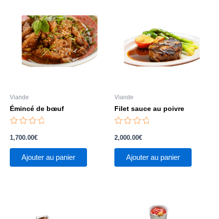
Viande
Viande
Émincé de bœuf
Filet sauce au poivre
Note
Note
0
0
1,700.00
€
2,000.00
€
sur
sur
5
5
Ajouter au panier
Ajouter au panier