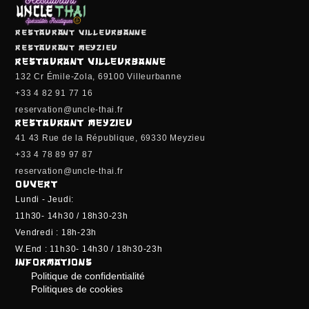
Restaurant Villeurbanne
Restaurant Meyzieu
RESTAURANT VILLEURBANNE
132 Cr Émile-Zola, 69100 Villeurbanne
+33 4 82 91 77 16
reservation@uncle-thai.fr
RESTAURANT MEYZIEU
41 43 Rue de la République, 69330 Meyzieu
+33 4 78 89 97 87
reservation@uncle-thai.fr
OUVERT
Lundi - Jeudi:
11h30- 14h30 / 18h30-23h
Vendredi : 18h-23h
W.end : 11h30- 14h30 / 18h30-23h
INFORMATIONS
Politique de confidentialité
Politiques de cookies