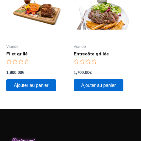
Viande
Viande
Filet grillé
Entrecôte grillée
Note
Note
0
0
1,900.00
€
1,700.00
€
sur
sur
5
5
Ajouter au panier
Ajouter au panier