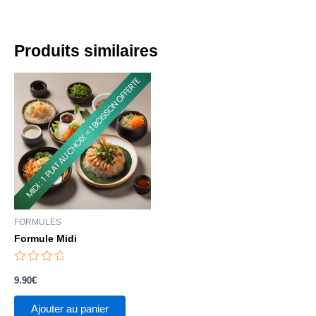
Produits similaires
FORMULES
Formule Midi
Note
0
9.90
€
sur
5
Ajouter au panier