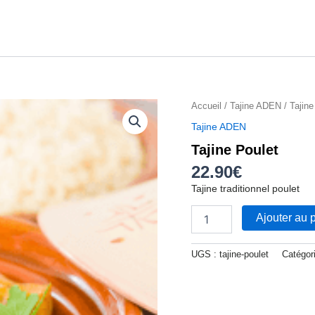
quantité
Accueil
/
Tajine ADEN
/ Tajine
de
Tajine ADEN
Tajine
Tajine Poulet
Poulet
22.90
€
Tajine traditionnel poulet
Ajouter au 
UGS :
tajine-poulet
Catégor