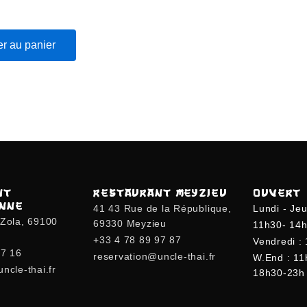
er au panier
NT
RESTAURANT MEYZIEU
OUVERT
ANNE
41 43 Rue de la République,
Lundi - Jeu
-Zola, 69100
69330 Meyzieu
11h30- 14h
+33 4 78 89 97 87
Vendredi :
77 16
reservation@uncle-thai.fr
W.end : 11
ncle-thai.fr
18h30-23h