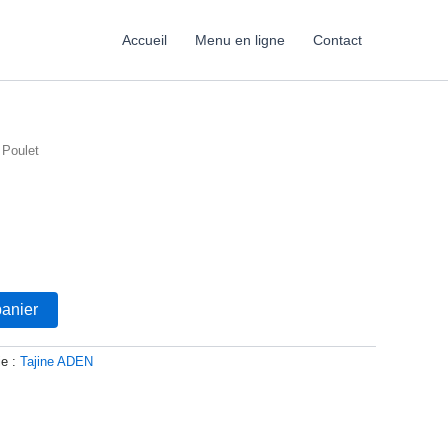
Accueil
Menu en ligne
Contact
 Poulet
panier
ie :
Tajine ADEN