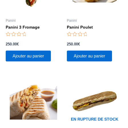
Panini
Panini
Panini 3 Fromage
Panini Poulet
Note
Note
0
0
250.00
€
250.00
€
sur
sur
5
5
Ajouter au panier
Ajouter au panier
EN RUPTURE DE STOCK