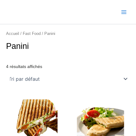
Aller
Main
au
contenu
Menu
Accueil
/
Fast Food
/ Panini
Panini
4 résultats affichés