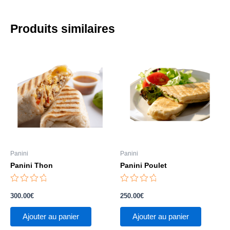
Produits similaires
Panini
Panini
Panini Thon
Panini Poulet
Note
Note
0
0
300.00
€
250.00
€
sur
sur
5
5
Ajouter au panier
Ajouter au panier