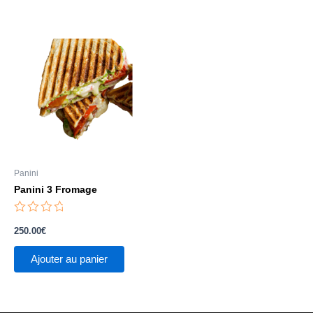
Panini
Panini 3 Fromage
Note
0
250.00
€
sur
5
Ajouter au panier