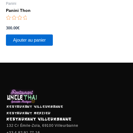
Panini
Panini Thon
Note
0
300.00
€
sur
5
Ajouter au panier
Restaurant Villeurbanne
Restaurant Meyzieu
RESTAURANT VILLEURBANNE
132 Cr Émile-Zola, 69100 Villeurbanne
+33 4 82 91 77 16