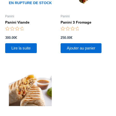
EN RUPTURE DE STOCK
Panini
Panini
Panini Viande
Panini 3 Fromage
Note
Note
0
0
300.00
€
250.00
€
sur
sur
5
5
Lire la suite
Ajouter au panier