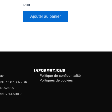
Note
0
6.90
€
sur
5
Ajouter au panier
INFORMATIONS
Politique de confidentialité
di:
Politiques de cookies
30 / 18h30-23h
 18h-23h
h30- 14h30 /