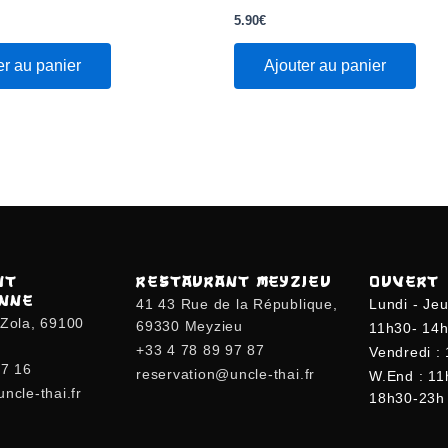
Note
0
5.90
€
sur
5
er au panier
Ajouter au panier
NT
RESTAURANT MEYZIEU
OUVERT
ANNE
41 43 Rue de la République,
Lundi - Jeu
-Zola, 69100
69330 Meyzieu
11h30- 14h
+33 4 78 89 97 87
Vendredi :
77 16
reservation@uncle-thai.fr
W.end : 11
ncle-thai.fr
18h30-23h