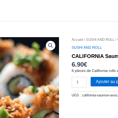
quantité
Accueil
/
SUSHI AND ROLL
/
de
SUSHI AND ROLL
CALIFORNIA
CALIFORNIA Saum
Saumon-
avocatx6
6.90
€
6 pièces de California roll
Ajouter au 
UGS :
california-saumon-avoc