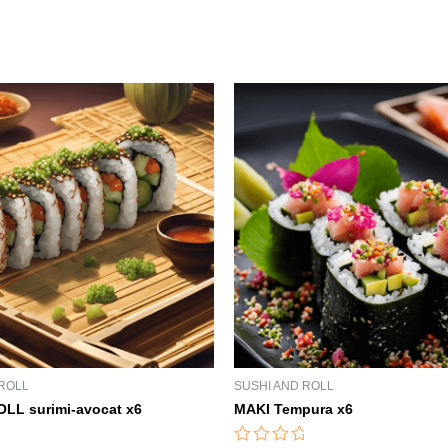
 ROLL
SUSHI AND ROLL
LL surimi-avocat x6
MAKI Tempura x6